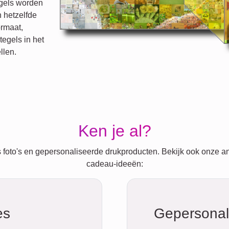
egels worden
n hetzelfde
ormaat,
tegels in het
llen.
Ken je al?
 foto's en gepersonaliseerde drukproducten. Bekijk ook onze a
cadeau-ideeën:
es
Gepersonal