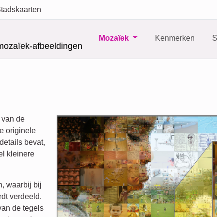
tadskaarten
Mozaïek
Kenmerken
S
mozaïek-afbeeldingen
e van de
e originele
details bevat,
l kleinere
, waarbij bij
rdt verdeeld.
van de tegels