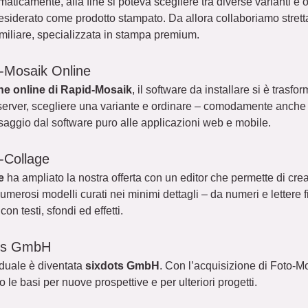
maticamente, alla fine si poteva scegliere tra diverse varianti e
siderato come prodotto stampato. Da allora collaboriamo strett
iliare, specializzata in stampa premium.
-Mosaik Online
ne online di Rapid-Mosaik
, il software da installare si è trasf
 server, scegliere una variante e ordinare – comodamente anch
saggio dal software puro alle applicazioni web e mobile.
-Collage
e
ha ampliato la nostra offerta con un editor che permette di cr
umerosi modelli curati nei minimi dettagli – da numeri e lettere f
con testi, sfondi ed effetti.
ots GmbH
viduale è diventata
sixdots GmbH
. Con l’acquisizione di Foto-
le basi per nuove prospettive e per ulteriori progetti.