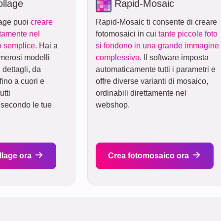
llage
Rapid-Mosaic
age puoi
creare
Rapid-Mosaic ti consente di creare
ttamente nel
fotomosaici in cui
tante piccole foto
o semplice
. Hai a
si fondono in una grande immagine
merosi modelli
complessiva
. Il software imposta
 dettagli, da
automaticamente tutti i parametri e
fino a cuori e
offre diverse varianti di mosaico,
utti
ordinabili direttamente nel
 secondo le tue
webshop.
llage ora
Crea fotomosaico ora