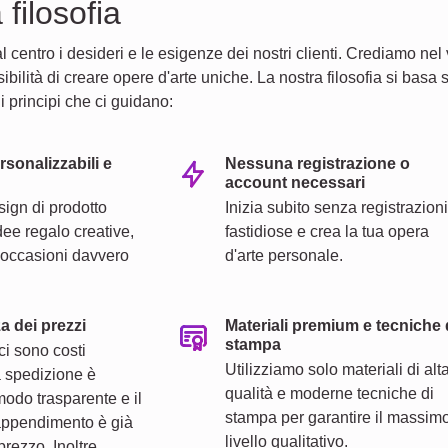
 filosofia
centro i desideri e le esigenze dei nostri clienti. Crediamo nel 
ossibilità di creare opere d'arte uniche. La nostra filosofia si bas
 i principi che ci guidano:
rsonalizzabili e
Nessuna registrazione o
account necessari
sign di prodotto
Inizia subito senza registrazioni
idee regalo creative,
fastidiose e crea la tua opera
r occasioni davvero
d'arte personale.
a dei prezzi
Materiali premium e tecniche 
stampa
ci sono costi
Utilizziamo solo materiali di alt
a spedizione è
qualità e moderne tecniche di
modo trasparente e il
stampa per garantire il massim
appendimento è già
livello qualitativo.
prezzo. Inoltre