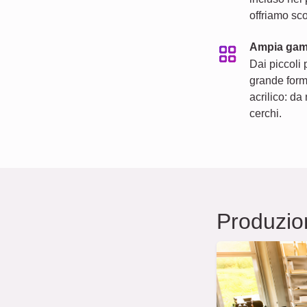
offriamo sco
Ampia gamm
Dai piccoli p
grande forma
acrilico: da 
cerchi.
Produzio