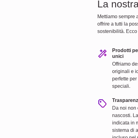
La nostra
Mettiamo sempre al 
offrire a tutti la p
sostenibilità. Ecco
Prodotti pe
unici
Offriamo de
originali e 
perfette pe
speciali.
Trasparenz
Da noi non 
nascosti. L
indicata in 
sistema di 
incluso nel 