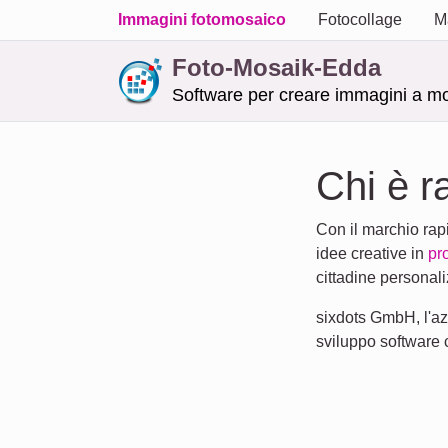
Immagini fotomosaico
Fotocollage
M
Foto-Mosaik-Edda
Software per creare immagini a mo
Chi è r
Con il marchio rap
idee creative in
pro
cittadine personali
sixdots GmbH, l'azi
sviluppo software c