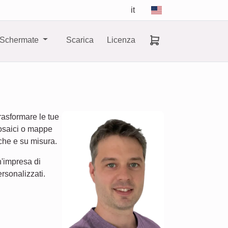
it
Schermate
Scarica
Licenza
rasformare le tue
omosaici o mappe
iche e su misura.
n'impresa di
ersonalizzati.