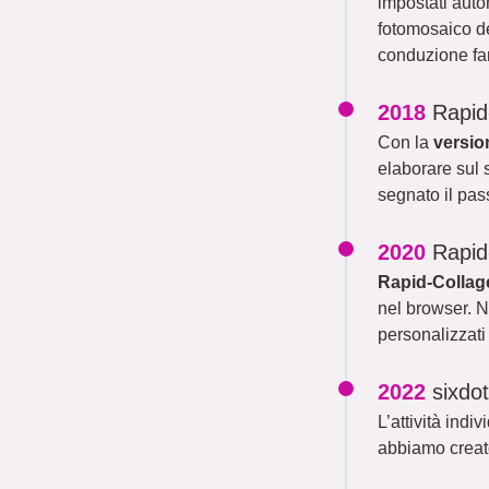
impostati auto
fotomosaico de
conduzione fam
2018
Rapid
Con la
versio
elaborare sul
segnato il pas
2020
Rapid
Rapid-Collag
nel browser. N
personalizzati 
2022
sixd
L’attività indi
abbiamo creato 