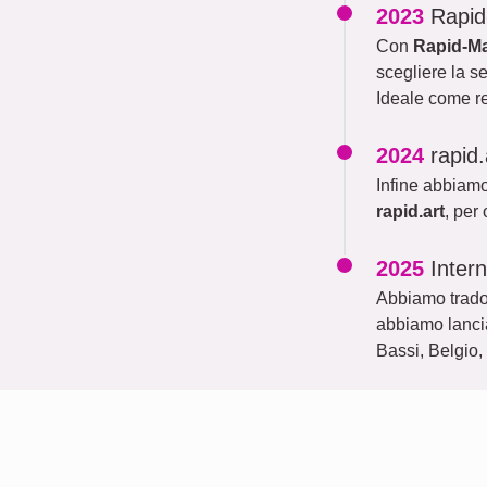
2023
Rapi
Con
Rapid-M
scegliere la s
Ideale come re
2024
rapid.
Infine abbiamo 
rapid.art
, per
2025
Inter
Abbiamo trado
abbiamo lancia
Bassi, Belgio,