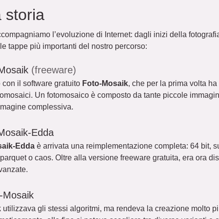
 storia
compagniamo l’evoluzione di Internet: dagli inizi della fotografia
e tappe più importanti del nostro percorso:
-Mosaik
(freeware)
o con il software gratuito
Foto-Mosaik
, che per la prima volta h
otomosaici. Un fotomosaico è composto da tante piccole immagini 
mmagine complessiva.
Mosaik-Edda
saik-Edda
è arrivata una reimplementazione completa: 64 bit, su
parquet o caos. Oltre alla versione freeware gratuita, era ora d
vanzate.
-Mosaik
k
utilizzava gli stessi algoritmi, ma rendeva la creazione molto pi