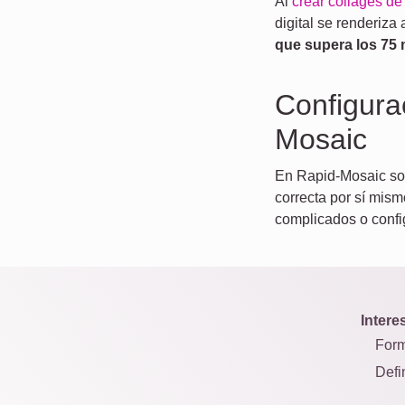
Al
crear collages de
digital se renderiz
que supera los 75
Configura
Mosaic
En Rapid-Mosaic solo
correcta por sí mism
complicados o confi
Intere
Form
Defi