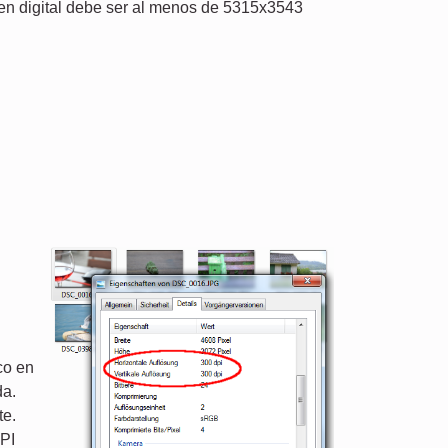
gen digital debe ser al menos de 5315x3543
co en
da.
te.
PPI