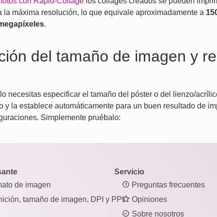
 fotos con Rapid-Collage
los collages creados se pueden imprimi
a a la máxima resolución, lo que equivale aproximadamente a
15
 megapíxeles
.
ción del tamaño de imagen y re
 necesitas especificar el tamaño del póster o del lienzo/acrílic
o y la establece automáticamente para un buen resultado de imp
guraciones. Simplemente pruébalo:
sante
Servicio
ato de imagen
Preguntas frecuentes
nición, tamaño de imagen, DPI y PPI
Opiniones
Sobre nosotros