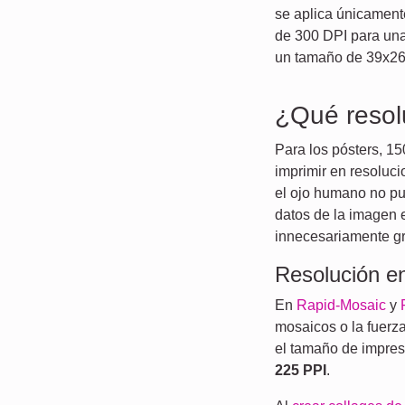
se aplica únicament
de 300 DPI para una
un tamaño de 39x26
¿Qué resol
Para los pósters, 1
imprimir en resoluci
el ojo humano no pue
datos de la imagen 
innecesariamente gra
Resolución en
En
Rapid-Mosaic
y
mosaicos o la fuerza
el tamaño de impres
225 PPI
.