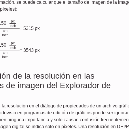
formación, se puede calcular que el tamaño de imagen de la ima
píxeles):
px
 150
Inch
= 5315 px
cm
4
Inch
px
 150
Inch
= 3543 px
cm
4
Inch
ión de la resolución en las
s de imagen del Explorador de
 la resolución en el diálogo de propiedades de un archivo gráfi
ndows o en programas de edición de gráficos puede ser ignora
enen ninguna importancia y solo causan confusión frecuentemen
agen digital se indica solo en píxeles. Una resolución en DPI/