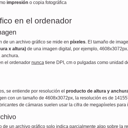
omo
impresión
o copia fotográfica
fico en el ordenador
magen
 de un archivo gráfico se mide en
píxeles
. El tamaño de imagen
ra x altura)
de una imagen digital, por ejemplo, 4608x3072px
 anchura.
en el ordenador
nunca
tiene DPI, cm o pulgadas como unidad d
es, se entiende por resolución el
producto de altura y anchur
gen con un tamaño de 4608x3072px, la resolución es de 14155
ricantes de cámaras suelen usar la cifra de megapíxeles para i
chivo
 de un archivo gráfico solo indica parcialmente algo sobre la r